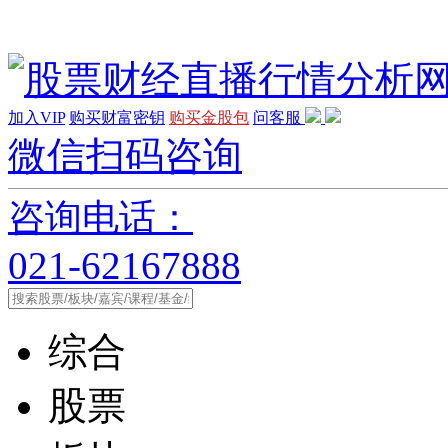
加入VIP
购买财富密钥
购买金股包
问客服
微信扫码咨询
咨询电话：
021-62167888
综合
股票