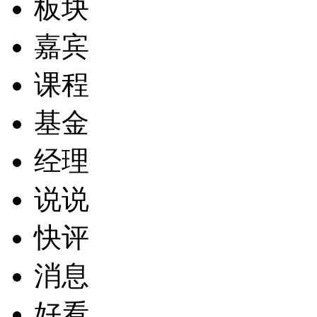
板块
嘉宾
课程
基金
经理
说说
快评
消息
好看