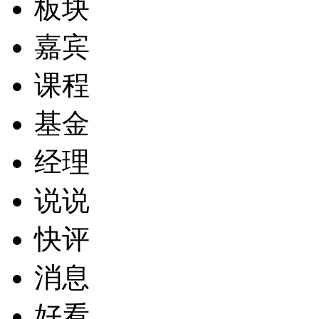
板块
嘉宾
课程
基金
经理
说说
快评
消息
好看