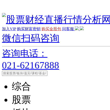
加入VIP
购买财富密钥
购买金股包
问客服
微信扫码咨询
咨询电话：
021-62167888
综合
股票