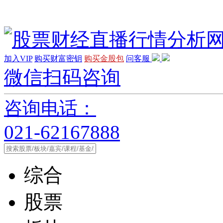
加入VIP
购买财富密钥
购买金股包
问客服
微信扫码咨询
咨询电话：
021-62167888
综合
股票