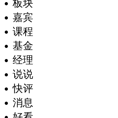
板块
嘉宾
课程
基金
经理
说说
快评
消息
好看