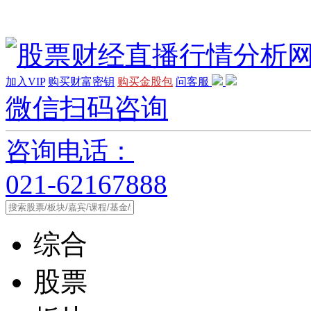
加入VIP
购买财富密钥
购买金股包
问客服
微信扫码咨询
咨询电话：
021-62167888
综合
股票