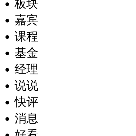
板块
嘉宾
课程
基金
经理
说说
快评
消息
好看