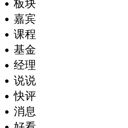
板块
嘉宾
课程
基金
经理
说说
快评
消息
好看