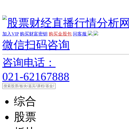
加入VIP
购买财富密钥
购买金股包
问客服
微信扫码咨询
咨询电话：
021-62167888
综合
股票