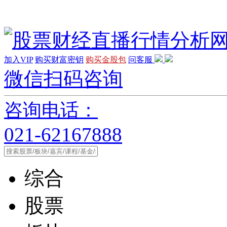
加入VIP
购买财富密钥
购买金股包
问客服
微信扫码咨询
咨询电话：
021-62167888
综合
股票