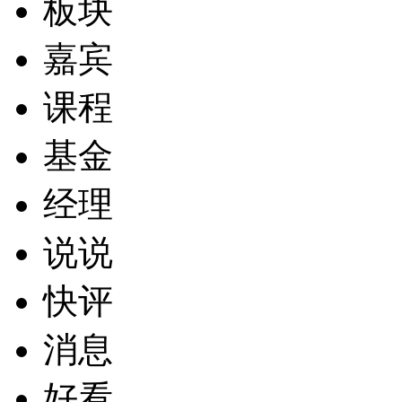
板块
嘉宾
课程
基金
经理
说说
快评
消息
好看