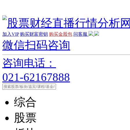
加入VIP
购买财富密钥
购买金股包
问客服
微信扫码咨询
咨询电话：
021-62167888
综合
股票