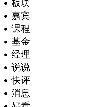
板块
嘉宾
课程
基金
经理
说说
快评
消息
好看