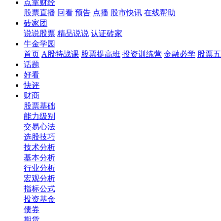
点掌财经
股票直播
回看
预告
点播
股市快讯
在线帮助
砖家团
说说股票
精品说说
认证砖家
牛金学园
首页
A股特战课
股票提高班
投资训练营
金融必学
股票五
话题
好看
快评
财商
股票基础
能力级别
交易心法
选股技巧
技术分析
基本分析
行业分析
宏观分析
指标公式
投资基金
债券
期货