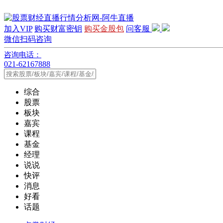
加入VIP
购买财富密钥
购买金股包
问客服
微信扫码咨询
咨询电话：
021-62167888
综合
股票
板块
嘉宾
课程
基金
经理
说说
快评
消息
好看
话题