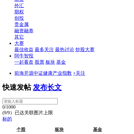
外汇
期权
创投
贵金属
融资融券
其它
大赛
最佳收益
最多关注
最热讨论
炒股大赛
阿牛智投
一起看盘
股票
板块
基金
前海开源中证健康产业指数
+关注
快速发帖
发布长文
0/1000
(9/9）已达关联图片上限
标的
个股
板块
基金