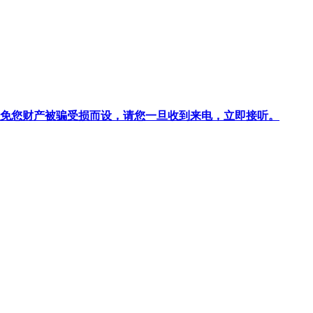
针对避免您财产被骗受损而设，请您一旦收到来电，立即接听。