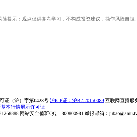
风险提示：观点仅供参考学习，不构成投资建议，操作风险自担
证（沪）字第0428号
沪ICP证：沪B2-20150089
互联网直播服务企
所基本行情展示许可证
268888
网站安全值班QQ：800800981
举报邮箱：
jubao@aniu.t