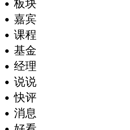
板块
嘉宾
课程
基金
经理
说说
快评
消息
好看