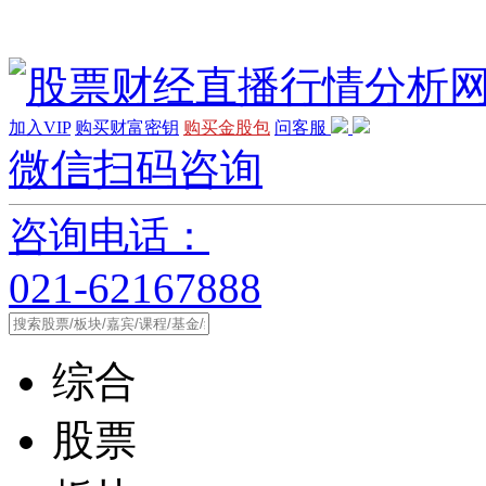
加入VIP
购买财富密钥
购买金股包
问客服
微信扫码咨询
咨询电话：
021-62167888
综合
股票