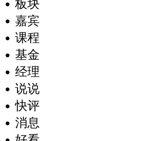
板块
嘉宾
课程
基金
经理
说说
快评
消息
好看