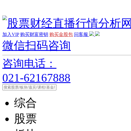
加入VIP
购买财富密钥
购买金股包
问客服
微信扫码咨询
咨询电话：
021-62167888
综合
股票