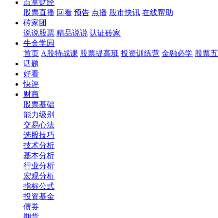
点掌财经
股票直播
回看
预告
点播
股市快讯
在线帮助
砖家团
说说股票
精品说说
认证砖家
牛金学园
首页
A股特战课
股票提高班
投资训练营
金融必学
股票五
话题
好看
快评
财商
股票基础
能力级别
交易心法
选股技巧
技术分析
基本分析
行业分析
宏观分析
指标公式
投资基金
债券
期货