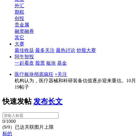
外汇
期权
创投
贵金属
融资融券
其它
大赛
最佳收益
最多关注
最热讨论
炒股大赛
阿牛智投
一起看盘
股票
板块
基金
医疗板块彻底疯狂
+关注
机构认为，医疗器械和科研装备估值逐步迎来重估。10月
19帖子
快速发帖
发布长文
0/1000
(9/9）已达关联图片上限
标的