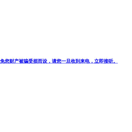
针对避免您财产被骗受损而设，请您一旦收到来电，立即接听。