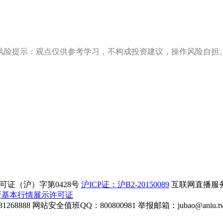
风险提示：观点仅供参考学习，不构成投资建议，操作风险自担
证（沪）字第0428号
沪ICP证：沪B2-20150089
互联网直播服务企
所基本行情展示许可证
268888
网站安全值班QQ：800800981
举报邮箱：
jubao@aniu.t