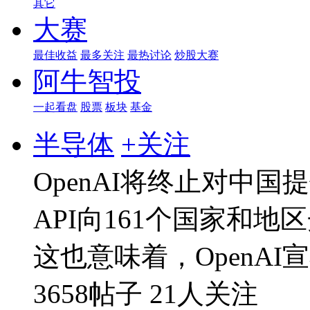
其它
大赛
最佳收益
最多关注
最热讨论
炒股大赛
阿牛智投
一起看盘
股票
板块
基金
半导体
+关注
OpenAI将终止对中国
API向161个国家和
这也意味着，OpenAI
3658帖子
21人关注