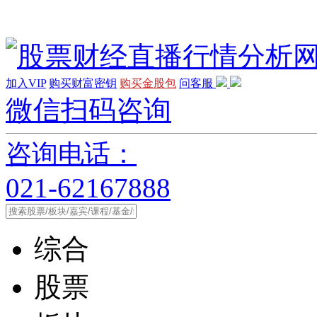
加入VIP
购买财富密钥
购买金股包
问客服
微信扫码咨询
咨询电话：
021-62167888
综合
股票