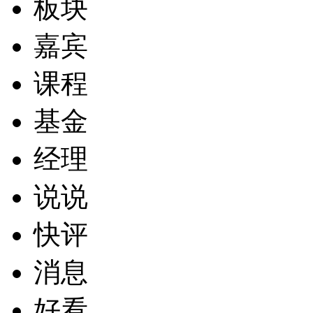
板块
嘉宾
课程
基金
经理
说说
快评
消息
好看