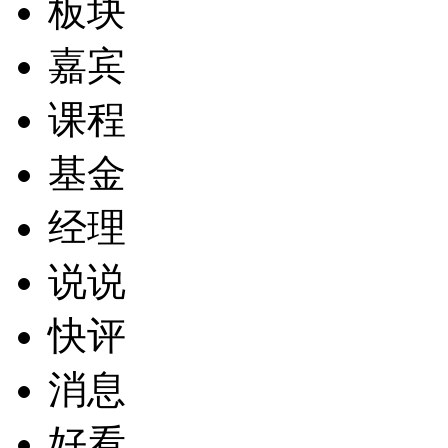
板块
嘉宾
课程
基金
经理
说说
快评
消息
好看