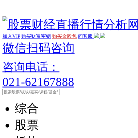
加入VIP
购买财富密钥
购买金股包
问客服
微信扫码咨询
咨询电话：
021-62167888
综合
股票