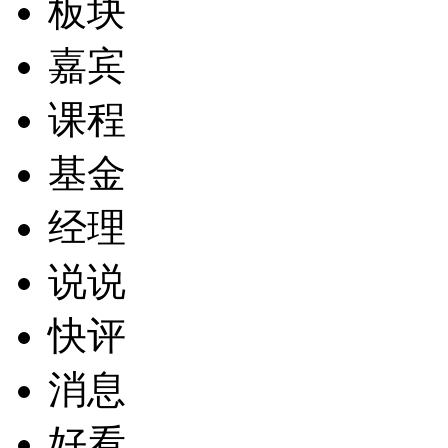
板块
嘉宾
课程
基金
经理
说说
快评
消息
好看