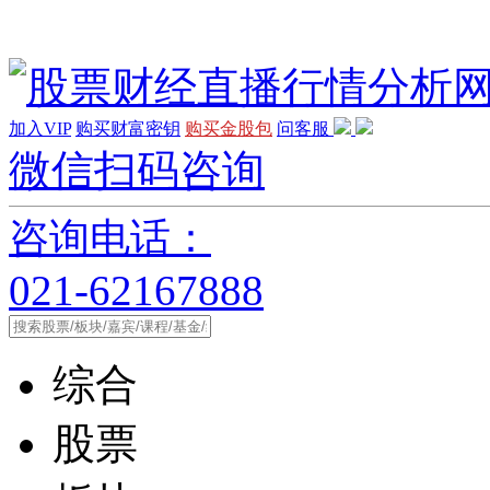
加入VIP
购买财富密钥
购买金股包
问客服
微信扫码咨询
咨询电话：
021-62167888
综合
股票