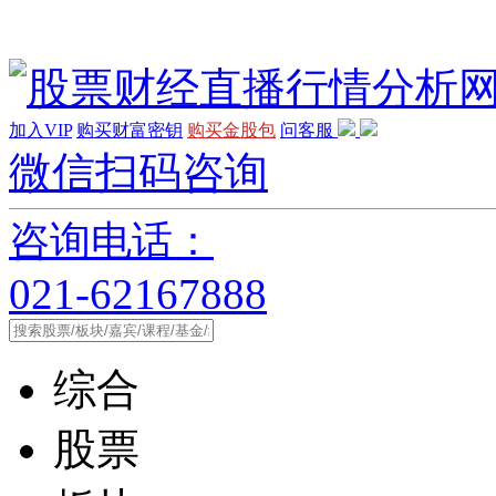
加入VIP
购买财富密钥
购买金股包
问客服
微信扫码咨询
咨询电话：
021-62167888
综合
股票