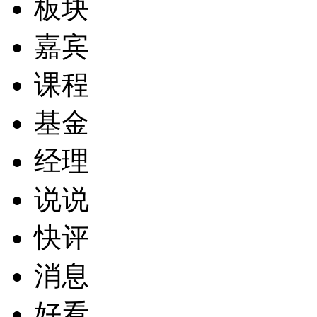
板块
嘉宾
课程
基金
经理
说说
快评
消息
好看