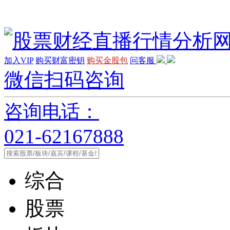
加入VIP
购买财富密钥
购买金股包
问客服
微信扫码咨询
咨询电话：
021-62167888
综合
股票