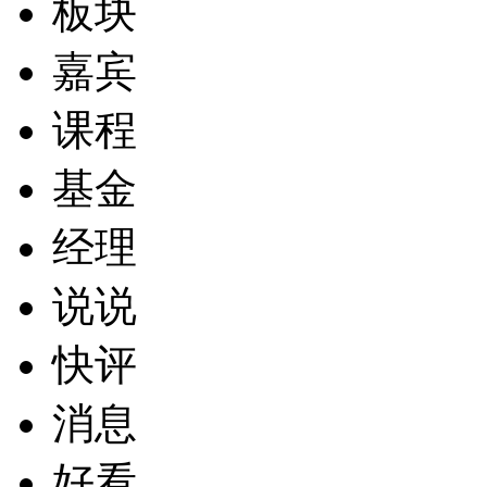
板块
嘉宾
课程
基金
经理
说说
快评
消息
好看