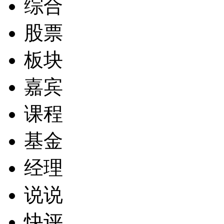
综合
股票
板块
嘉宾
课程
基金
经理
说说
快评