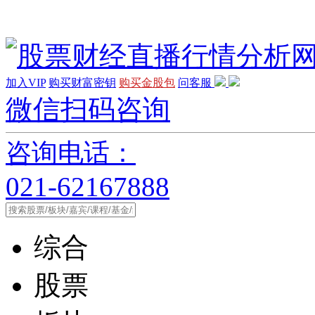
加入VIP
购买财富密钥
购买金股包
问客服
微信扫码咨询
咨询电话：
021-62167888
综合
股票