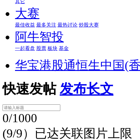
其它
大赛
最佳收益
最多关注
最热讨论
炒股大赛
阿牛智投
一起看盘
股票
板块
基金
华宝港股通恒生中国(香港
快速发帖
发布长文
0/1000
(9/9）已达关联图片上限