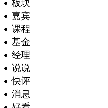
板块
嘉宾
课程
基金
经理
说说
快评
消息
好看