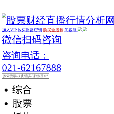
加入VIP
购买财富密钥
购买金股包
问客服
微信扫码咨询
咨询电话：
021-62167888
综合
股票