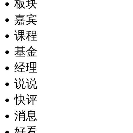
板块
嘉宾
课程
基金
经理
说说
快评
消息
好看