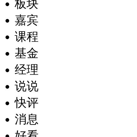
板块
嘉宾
课程
基金
经理
说说
快评
消息
好看