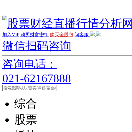
加入VIP
购买财富密钥
购买金股包
问客服
微信扫码咨询
咨询电话：
021-62167888
综合
股票