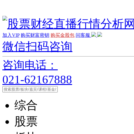
加入VIP
购买财富密钥
购买金股包
问客服
微信扫码咨询
咨询电话：
021-62167888
综合
股票