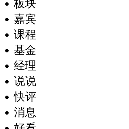
板块
嘉宾
课程
基金
经理
说说
快评
消息
好看