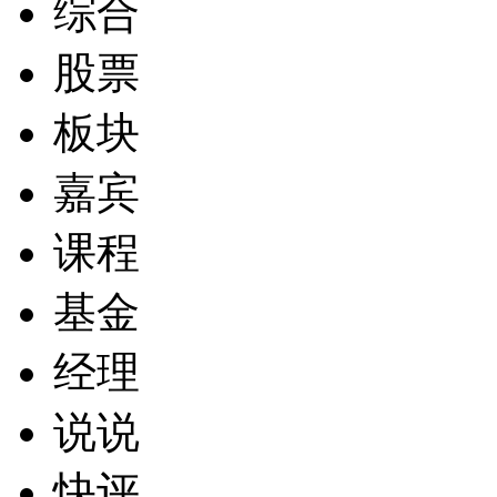
综合
股票
板块
嘉宾
课程
基金
经理
说说
快评