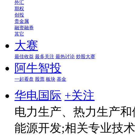
外汇
期权
创投
贵金属
融资融券
其它
大赛
最佳收益
最多关注
最热讨论
炒股大赛
阿牛智投
一起看盘
股票
板块
基金
华电国际
+关注
电力生产、热力生产和
能源开发;相关专业技