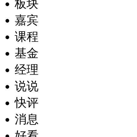
板块
嘉宾
课程
基金
经理
说说
快评
消息
好看