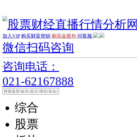
加入VIP
购买财富密钥
购买金股包
问客服
微信扫码咨询
咨询电话：
021-62167888
综合
股票