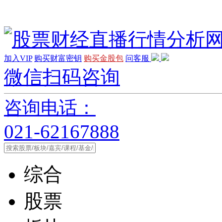
加入VIP
购买财富密钥
购买金股包
问客服
微信扫码咨询
咨询电话：
021-62167888
综合
股票