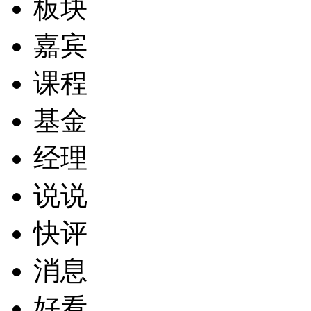
板块
嘉宾
课程
基金
经理
说说
快评
消息
好看