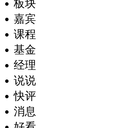
板块
嘉宾
课程
基金
经理
说说
快评
消息
好看