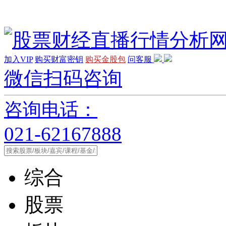
加入VIP
购买财富密钥
购买金股包
问客服
微信扫码咨询
咨询电话：
021-62167888
综合
股票