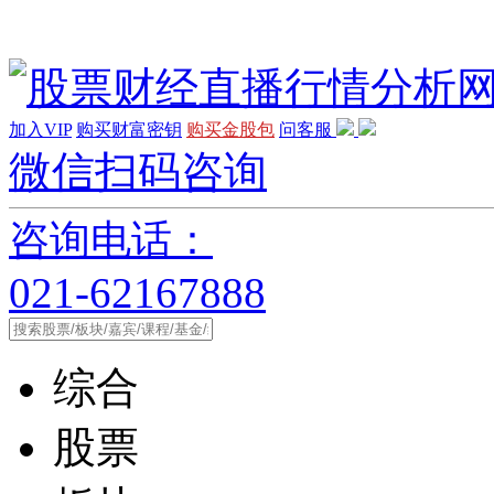
加入VIP
购买财富密钥
购买金股包
问客服
微信扫码咨询
咨询电话：
021-62167888
综合
股票