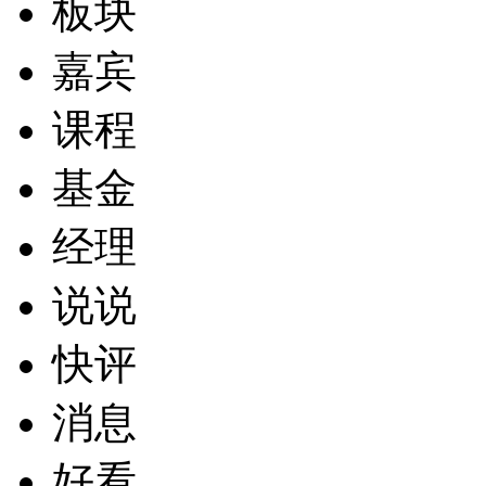
板块
嘉宾
课程
基金
经理
说说
快评
消息
好看