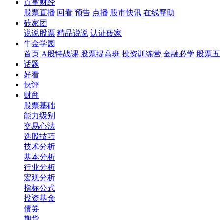
点掌财经
股票直播
回看
预告
点播
股市快讯
在线帮助
砖家团
说说股票
精品说说
认证砖家
牛金学园
首页
A股特战课
股票提高班
投资训练营
金融必学
股票五
话题
好看
快评
财商
股票基础
能力级别
交易心法
选股技巧
技术分析
基本分析
行业分析
宏观分析
指标公式
投资基金
债券
期货