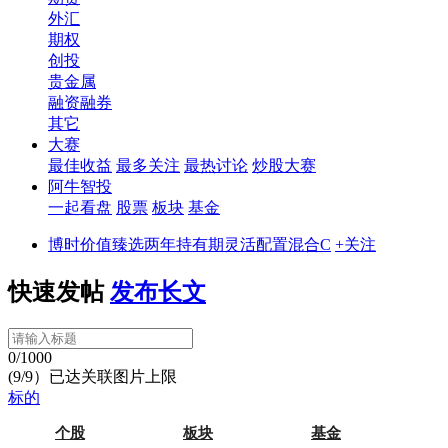
外汇
期权
创投
贵金属
融资融券
其它
大赛
最佳收益
最多关注
最热讨论
炒股大赛
阿牛智投
一起看盘
股票
板块
基金
博时价值臻选两年持有期灵活配置混合C
+关注
快速发帖
发布长文
0/1000
(9/9）已达关联图片上限
标的
个股
板块
基金