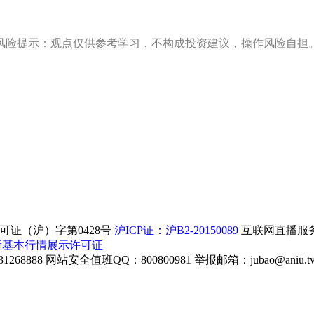
风险提示：观点仅供参考学习，不构成投资建议，操作风险自担
证（沪）字第0428号
沪ICP证：沪B2-20150089
互联网直播服务企
所基本行情展示许可证
268888
网站安全值班QQ：800800981
举报邮箱：
jubao@aniu.t