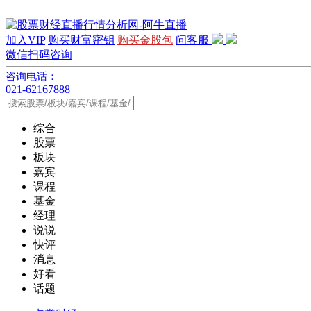
加入VIP
购买财富密钥
购买金股包
问客服
微信扫码咨询
咨询电话：
021-62167888
综合
股票
板块
嘉宾
课程
基金
经理
说说
快评
消息
好看
话题