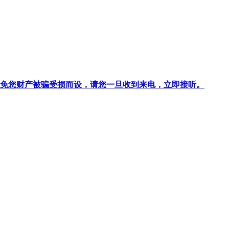
针对避免您财产被骗受损而设，请您一旦收到来电，立即接听。