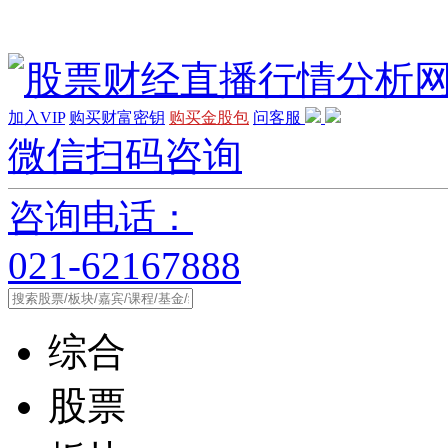
加入VIP
购买财富密钥
购买金股包
问客服
微信扫码咨询
咨询电话：
021-62167888
综合
股票