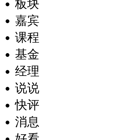
板块
嘉宾
课程
基金
经理
说说
快评
消息
好看