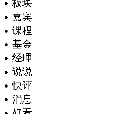
板块
嘉宾
课程
基金
经理
说说
快评
消息
好看