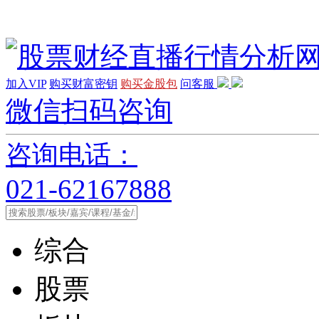
加入VIP
购买财富密钥
购买金股包
问客服
微信扫码咨询
咨询电话：
021-62167888
综合
股票