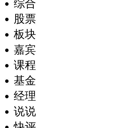
综合
股票
板块
嘉宾
课程
基金
经理
说说
快评