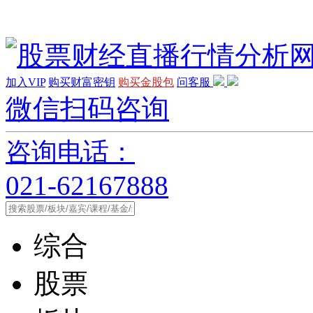
加入VIP
购买财富密钥
购买金股包
问客服
微信扫码咨询
咨询电话：
021-62167888
综合
股票