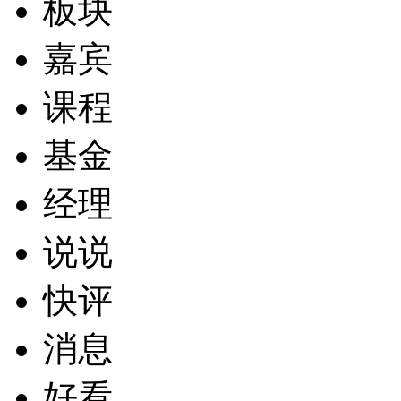
板块
嘉宾
课程
基金
经理
说说
快评
消息
好看