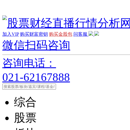
加入VIP
购买财富密钥
购买金股包
问客服
微信扫码咨询
咨询电话：
021-62167888
综合
股票