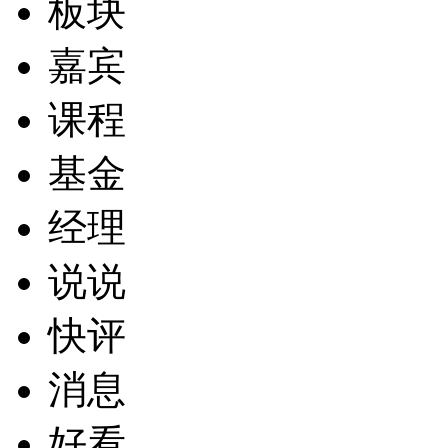
板块
嘉宾
课程
基金
经理
说说
快评
消息
好看