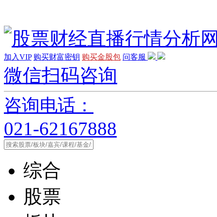
加入VIP
购买财富密钥
购买金股包
问客服
微信扫码咨询
咨询电话：
021-62167888
综合
股票