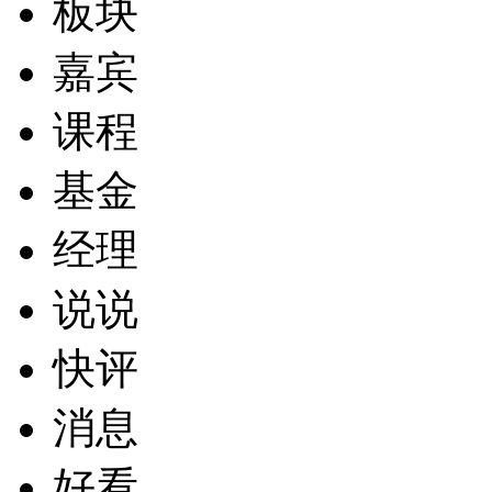
板块
嘉宾
课程
基金
经理
说说
快评
消息
好看