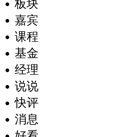
板块
嘉宾
课程
基金
经理
说说
快评
消息
好看