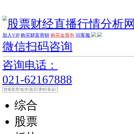
加入VIP
购买财富密钥
购买金股包
问客服
微信扫码咨询
咨询电话：
021-62167888
综合
股票