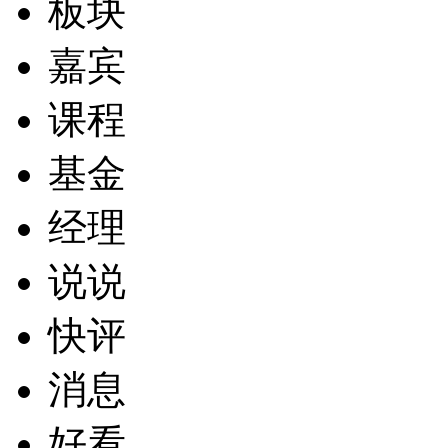
板块
嘉宾
课程
基金
经理
说说
快评
消息
好看