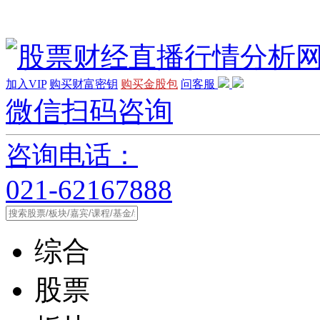
加入VIP
购买财富密钥
购买金股包
问客服
微信扫码咨询
咨询电话：
021-62167888
综合
股票