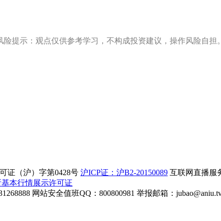
风险提示：观点仅供参考学习，不构成投资建议，操作风险自担
证（沪）字第0428号
沪ICP证：沪B2-20150089
互联网直播服务企
所基本行情展示许可证
268888
网站安全值班QQ：800800981
举报邮箱：
jubao@aniu.t