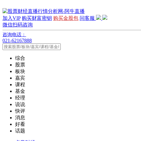
加入VIP
购买财富密钥
购买金股包
问客服
微信扫码咨询
咨询电话：
021-62167888
综合
股票
板块
嘉宾
课程
基金
经理
说说
快评
消息
好看
话题