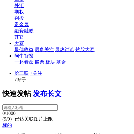
外汇
期权
创投
贵金属
融资融券
其它
大赛
最佳收益
最多关注
最热讨论
炒股大赛
阿牛智投
一起看盘
股票
板块
基金
哈三联
+关注
7帖子
快速发帖
发布长文
0/1000
(9/9）已达关联图片上限
标的