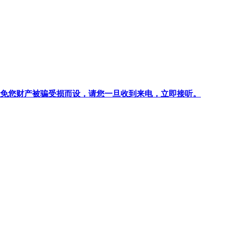
针对避免您财产被骗受损而设，请您一旦收到来电，立即接听。