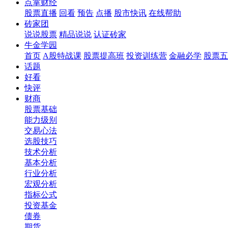
点掌财经
股票直播
回看
预告
点播
股市快讯
在线帮助
砖家团
说说股票
精品说说
认证砖家
牛金学园
首页
A股特战课
股票提高班
投资训练营
金融必学
股票五
话题
好看
快评
财商
股票基础
能力级别
交易心法
选股技巧
技术分析
基本分析
行业分析
宏观分析
指标公式
投资基金
债券
期货