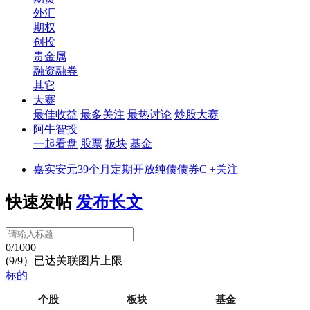
外汇
期权
创投
贵金属
融资融券
其它
大赛
最佳收益
最多关注
最热讨论
炒股大赛
阿牛智投
一起看盘
股票
板块
基金
嘉实安元39个月定期开放纯债债券C
+关注
快速发帖
发布长文
0/1000
(9/9）已达关联图片上限
标的
个股
板块
基金