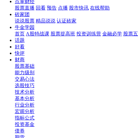
点掌财经
股票直播
回看
预告
点播
股市快讯
在线帮助
砖家团
说说股票
精品说说
认证砖家
牛金学园
首页
A股特战课
股票提高班
投资训练营
金融必学
股票五
话题
好看
快评
财商
股票基础
能力级别
交易心法
选股技巧
技术分析
基本分析
行业分析
宏观分析
指标公式
投资基金
债券
期货