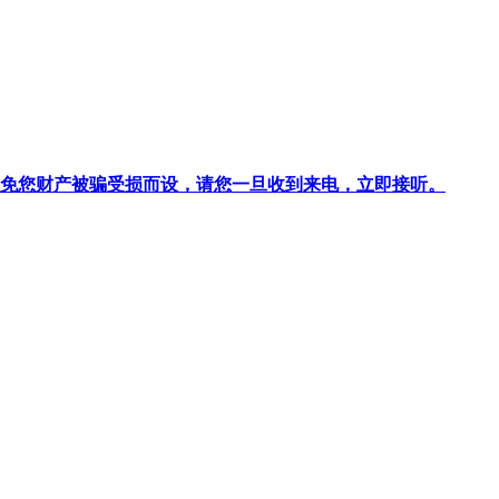
针对避免您财产被骗受损而设，请您一旦收到来电，立即接听。