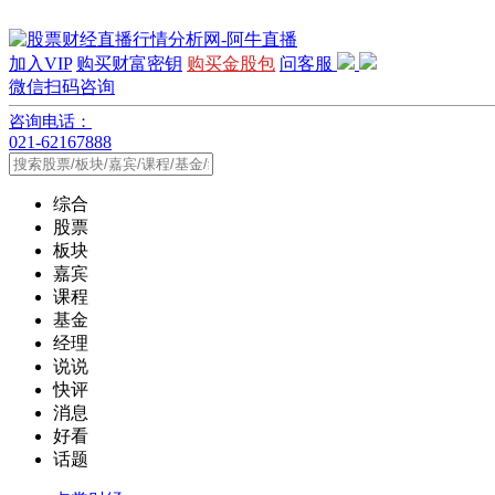
加入VIP
购买财富密钥
购买金股包
问客服
微信扫码咨询
咨询电话：
021-62167888
综合
股票
板块
嘉宾
课程
基金
经理
说说
快评
消息
好看
话题