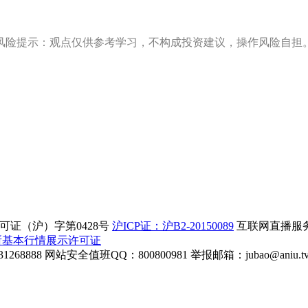
风险提示：观点仅供参考学习，不构成投资建议，操作风险自担
证（沪）字第0428号
沪ICP证：沪B2-20150089
互联网直播服务企
所基本行情展示许可证
268888
网站安全值班QQ：800800981
举报邮箱：
jubao@aniu.t