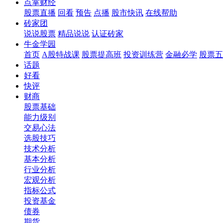
点掌财经
股票直播
回看
预告
点播
股市快讯
在线帮助
砖家团
说说股票
精品说说
认证砖家
牛金学园
首页
A股特战课
股票提高班
投资训练营
金融必学
股票五
话题
好看
快评
财商
股票基础
能力级别
交易心法
选股技巧
技术分析
基本分析
行业分析
宏观分析
指标公式
投资基金
债券
期货