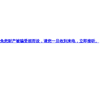
针对避免您财产被骗受损而设，请您一旦收到来电，立即接听。