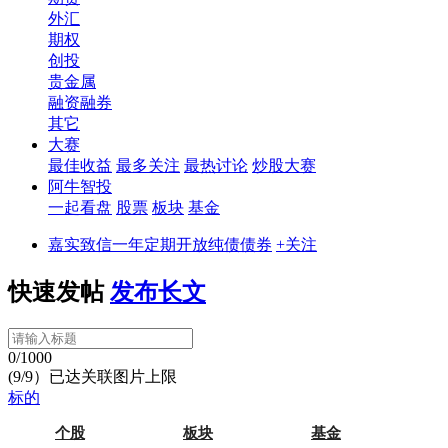
外汇
期权
创投
贵金属
融资融券
其它
大赛
最佳收益
最多关注
最热讨论
炒股大赛
阿牛智投
一起看盘
股票
板块
基金
嘉实致信一年定期开放纯债债券
+关注
快速发帖
发布长文
0/1000
(9/9）已达关联图片上限
标的
个股
板块
基金