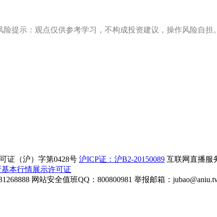
风险提示：观点仅供参考学习，不构成投资建议，操作风险自担
证（沪）字第0428号
沪ICP证：沪B2-20150089
互联网直播服务企
所基本行情展示许可证
268888
网站安全值班QQ：800800981
举报邮箱：
jubao@aniu.t