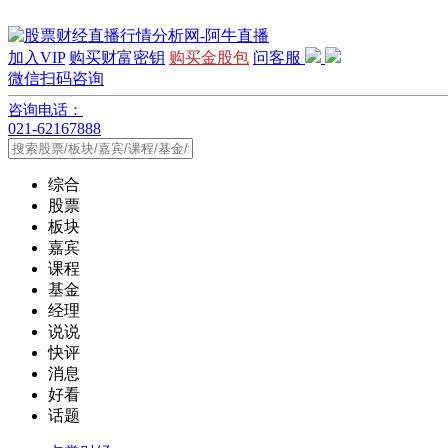
加入VIP
购买财富密钥
购买金股包
问客服
微信扫码咨询
咨询电话：
021-62167888
综合
股票
板块
嘉宾
课程
基金
经理
说说
快评
消息
好看
话题