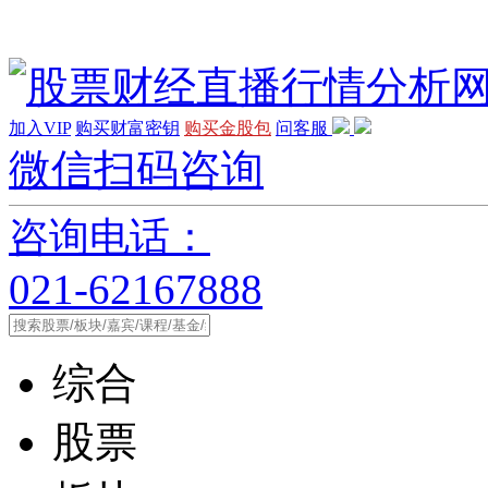
加入VIP
购买财富密钥
购买金股包
问客服
微信扫码咨询
咨询电话：
021-62167888
综合
股票