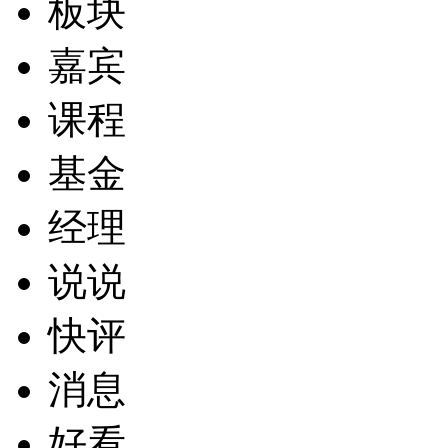
板块
嘉宾
课程
基金
经理
说说
快评
消息
好看