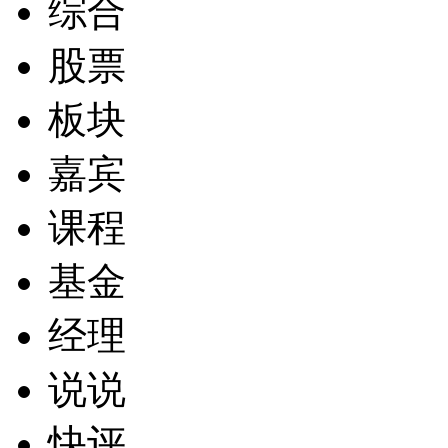
综合
股票
板块
嘉宾
课程
基金
经理
说说
快评