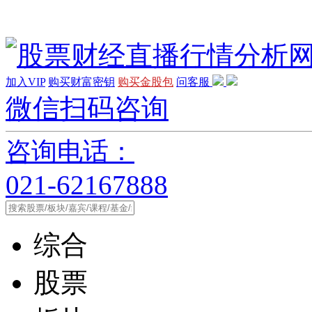
加入VIP
购买财富密钥
购买金股包
问客服
微信扫码咨询
咨询电话：
021-62167888
综合
股票