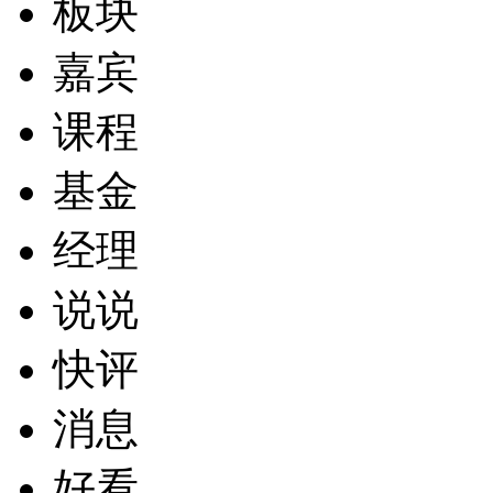
板块
嘉宾
课程
基金
经理
说说
快评
消息
好看