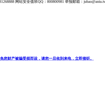
268888
网站安全值班QQ：800800981
举报邮箱：
jubao@aniu.t
针对避免您财产被骗受损而设，请您一旦收到来电，立即接听。