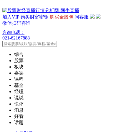
加入VIP
购买财富密钥
购买金股包
问客服
微信扫码咨询
咨询电话：
021-62167888
综合
股票
板块
嘉宾
课程
基金
经理
说说
快评
消息
好看
话题