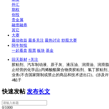
外汇
期权
创投
贵金属
融资融券
其它
大赛
最佳收益
最多关注
最热讨论
炒股大赛
阿牛智投
一起看盘
股票
板块
基金
回天新材
+关注
胶粘剂、汽车制动液、原子灰、液压油、润滑油、润滑脂
止经营的化学品);丙烯酸酯聚合物类胶粘剂、氯丁胶粘剂、
业务(不含国家限制或禁止的商品和技术进出口)。(涉及
4帖子
快速发帖
发布长文
0/1000