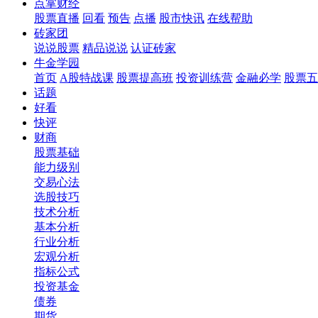
点掌财经
股票直播
回看
预告
点播
股市快讯
在线帮助
砖家团
说说股票
精品说说
认证砖家
牛金学园
首页
A股特战课
股票提高班
投资训练营
金融必学
股票五
话题
好看
快评
财商
股票基础
能力级别
交易心法
选股技巧
技术分析
基本分析
行业分析
宏观分析
指标公式
投资基金
债券
期货