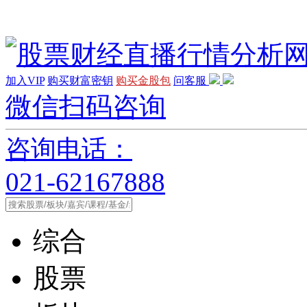
加入VIP
购买财富密钥
购买金股包
问客服
微信扫码咨询
咨询电话：
021-62167888
综合
股票