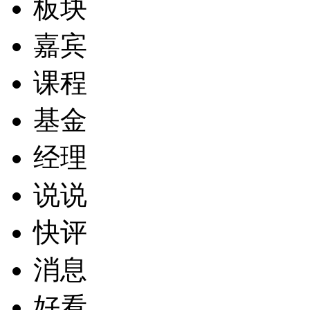
板块
嘉宾
课程
基金
经理
说说
快评
消息
好看