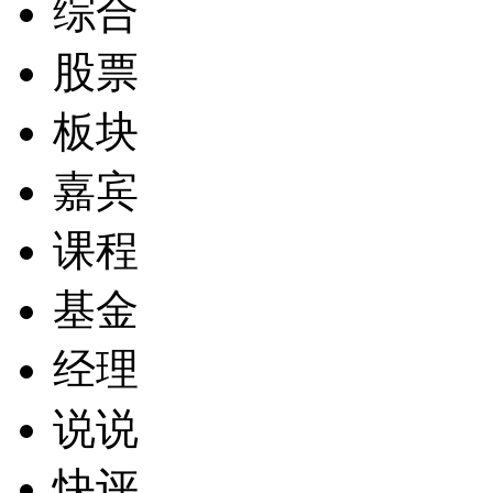
综合
股票
板块
嘉宾
课程
基金
经理
说说
快评