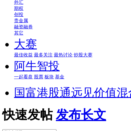
外汇
期权
创投
贵金属
融资融券
其它
大赛
最佳收益
最多关注
最热讨论
炒股大赛
阿牛智投
一起看盘
股票
板块
基金
国富港股通远见价值混
快速发帖
发布长文