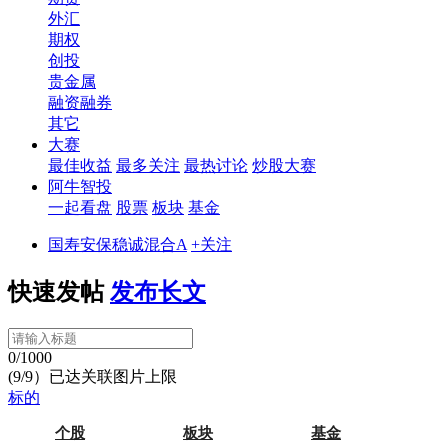
外汇
期权
创投
贵金属
融资融券
其它
大赛
最佳收益
最多关注
最热讨论
炒股大赛
阿牛智投
一起看盘
股票
板块
基金
国寿安保稳诚混合A
+关注
快速发帖
发布长文
0/1000
(9/9）已达关联图片上限
标的
个股
板块
基金