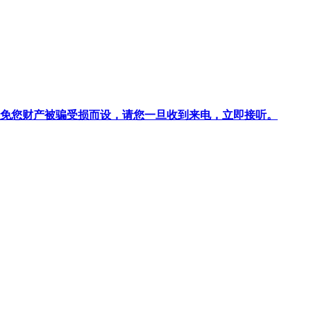
针对避免您财产被骗受损而设，请您一旦收到来电，立即接听。