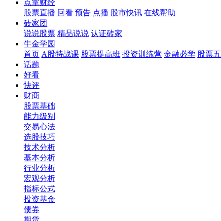
点掌财经
股票直播
回看
预告
点播
股市快讯
在线帮助
砖家团
说说股票
精品说说
认证砖家
牛金学园
首页
A股特战课
股票提高班
投资训练营
金融必学
股票五
话题
好看
快评
财商
股票基础
能力级别
交易心法
选股技巧
技术分析
基本分析
行业分析
宏观分析
指标公式
投资基金
债券
期货