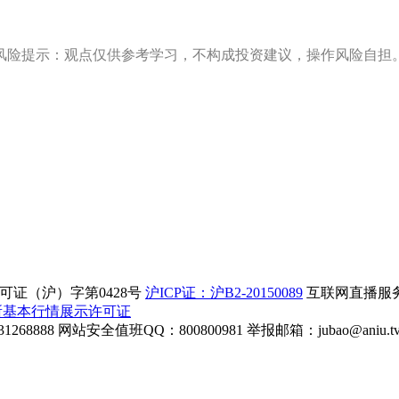
风险提示：观点仅供参考学习，不构成投资建议，操作风险自担
证（沪）字第0428号
沪ICP证：沪B2-20150089
互联网直播服务企
所基本行情展示许可证
268888
网站安全值班QQ：800800981
举报邮箱：
jubao@aniu.t