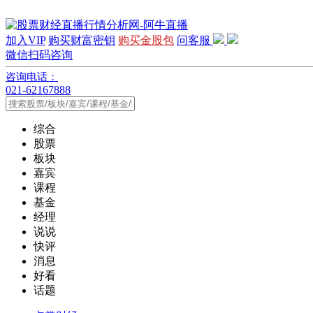
加入VIP
购买财富密钥
购买金股包
问客服
微信扫码咨询
咨询电话：
021-62167888
综合
股票
板块
嘉宾
课程
基金
经理
说说
快评
消息
好看
话题