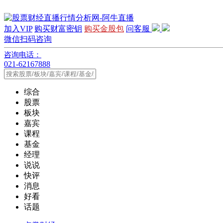
加入VIP
购买财富密钥
购买金股包
问客服
微信扫码咨询
咨询电话：
021-62167888
综合
股票
板块
嘉宾
课程
基金
经理
说说
快评
消息
好看
话题