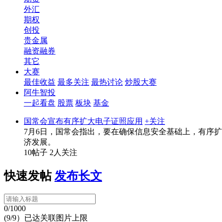
外汇
期权
创投
贵金属
融资融券
其它
大赛
最佳收益
最多关注
最热讨论
炒股大赛
阿牛智投
一起看盘
股票
板块
基金
国常会宣布有序扩大电子证照应用
+关注
7月6日，国常会指出，要在确保信息安全基础上，有序
济发展。
10帖子
2人关注
快速发帖
发布长文
0/1000
(9/9）已达关联图片上限