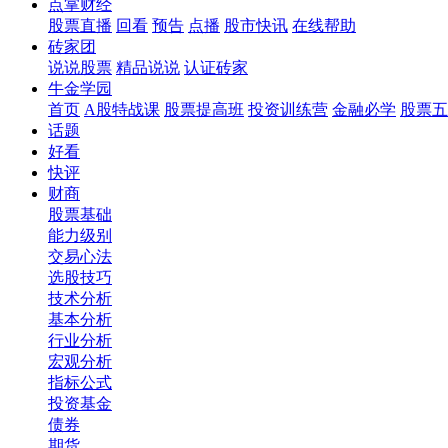
点掌财经
股票直播
回看
预告
点播
股市快讯
在线帮助
砖家团
说说股票
精品说说
认证砖家
牛金学园
首页
A股特战课
股票提高班
投资训练营
金融必学
股票五
话题
好看
快评
财商
股票基础
能力级别
交易心法
选股技巧
技术分析
基本分析
行业分析
宏观分析
指标公式
投资基金
债券
期货