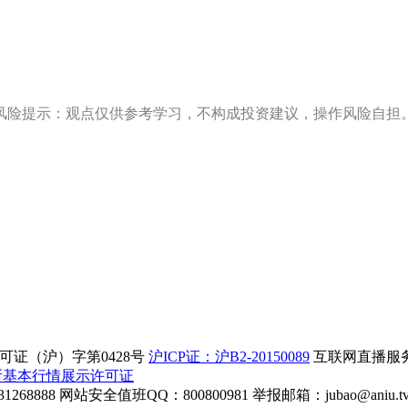
风险提示：观点仅供参考学习，不构成投资建议，操作风险自担
证（沪）字第0428号
沪ICP证：沪B2-20150089
互联网直播服务企
所基本行情展示许可证
268888
网站安全值班QQ：800800981
举报邮箱：
jubao@aniu.t