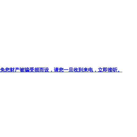
针对避免您财产被骗受损而设，请您一旦收到来电，立即接听。