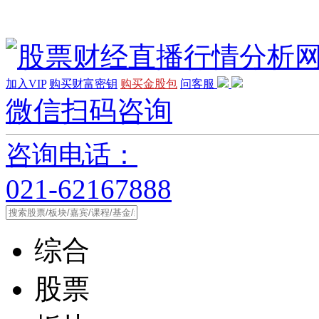
加入VIP
购买财富密钥
购买金股包
问客服
微信扫码咨询
咨询电话：
021-62167888
综合
股票