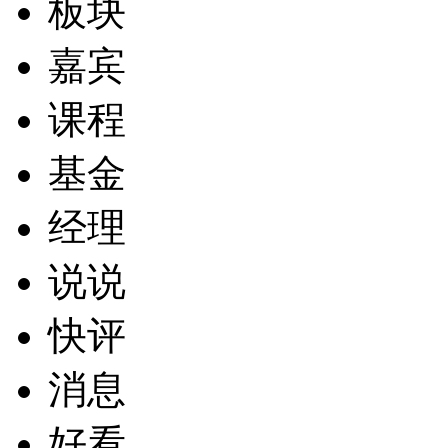
板块
嘉宾
课程
基金
经理
说说
快评
消息
好看