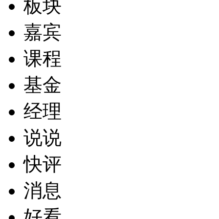
板块
嘉宾
课程
基金
经理
说说
快评
消息
好看