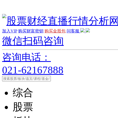
加入VIP
购买财富密钥
购买金股包
问客服
微信扫码咨询
咨询电话：
021-62167888
综合
股票