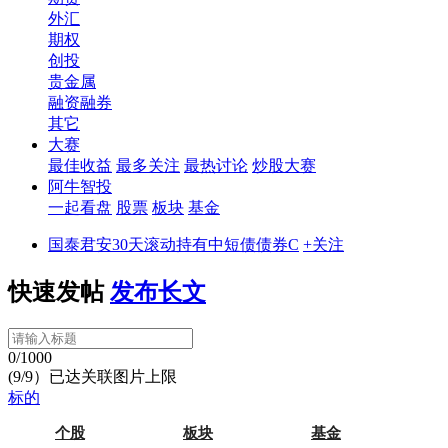
外汇
期权
创投
贵金属
融资融券
其它
大赛
最佳收益
最多关注
最热讨论
炒股大赛
阿牛智投
一起看盘
股票
板块
基金
国泰君安30天滚动持有中短债债券C
+关注
快速发帖
发布长文
0/1000
(9/9）已达关联图片上限
标的
个股
板块
基金