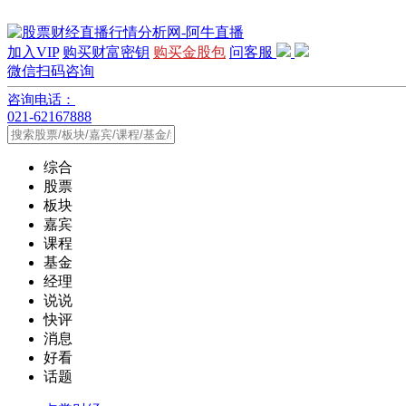
加入VIP
购买财富密钥
购买金股包
问客服
微信扫码咨询
咨询电话：
021-62167888
综合
股票
板块
嘉宾
课程
基金
经理
说说
快评
消息
好看
话题