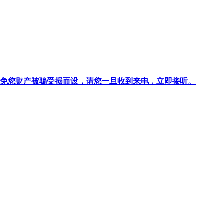
针对避免您财产被骗受损而设，请您一旦收到来电，立即接听。