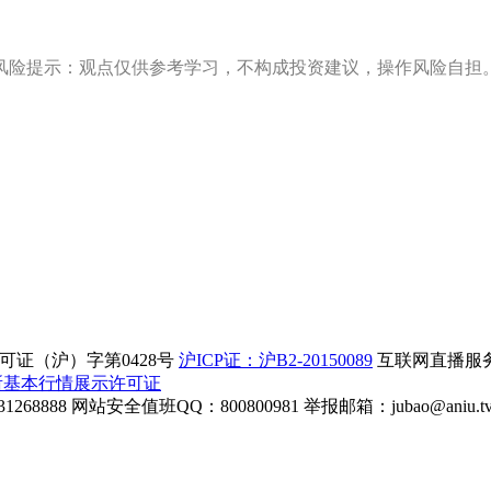
风险提示：观点仅供参考学习，不构成投资建议，操作风险自担
证（沪）字第0428号
沪ICP证：沪B2-20150089
互联网直播服务企
所基本行情展示许可证
268888
网站安全值班QQ：800800981
举报邮箱：
jubao@aniu.t