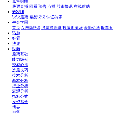
点掌财经
股票直播
回看
预告
点播
股市快讯
在线帮助
砖家团
说说股票
精品说说
认证砖家
牛金学园
首页
A股特战课
股票提高班
投资训练营
金融必学
股票五
话题
好看
快评
财商
股票基础
能力级别
交易心法
选股技巧
技术分析
基本分析
行业分析
宏观分析
指标公式
投资基金
债券
期货