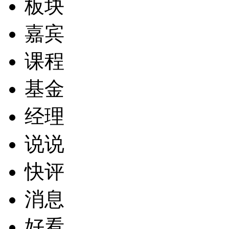
板块
嘉宾
课程
基金
经理
说说
快评
消息
好看