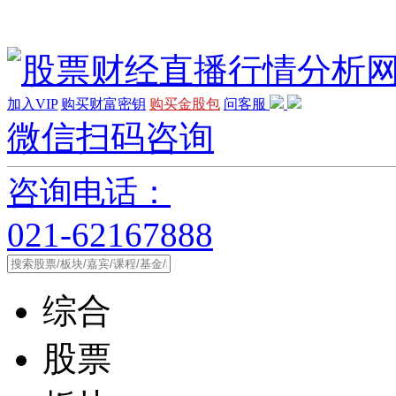
加入VIP
购买财富密钥
购买金股包
问客服
微信扫码咨询
咨询电话：
021-62167888
综合
股票